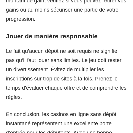
montant de gain, vérifiez si vous pouvez retirer vos
gains ou au moins sécuriser une partie de votre
progression.
Jouer de manière responsable
Le fait qu’aucun dépôt ne soit requis ne signifie
pas qu’il faut jouer sans limites. Le jeu doit rester
un divertissement. Évitez de multiplier les
inscriptions sur trop de sites à la fois. Prenez le
temps d’évaluer chaque offre et de comprendre les
règles.
En conclusion, les casinos en ligne sans dépôt
instantané représentent une excellente porte
d’entrée pour les débutants. Avec une bonne