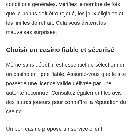
conditions générales. Vérifiez le nombre de fois
que le bonus doit être rejoué, les jeux éligibles et
les limites de retrait. Cela vous évitera les
mauvaises surprises.
Choisir un casino fiable et sécurisé
Même sans dépôt, il est essentiel de sélectionner
un casino en ligne fiable. Assurez-vous que le site
possède une licence valide délivrée par une
autorité reconnue. Consultez également les avis
des autres joueurs pour connaître la réputation du
casino.
Un bon casino propose un service client