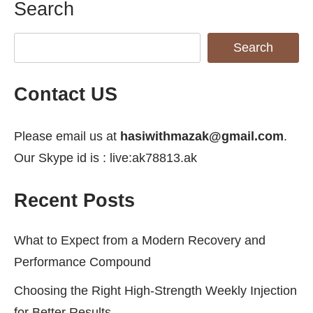
Search
Search
Contact US
Please email us at
hasiwithmazak@gmail.com
.
Our Skype id is : live:ak78813.ak
Recent Posts
What to Expect from a Modern Recovery and
Performance Compound
Choosing the Right High-Strength Weekly Injection
for Better Results