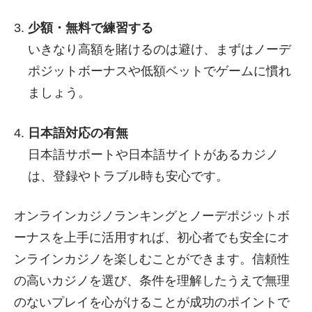
少額・無料で練習する
いきなり高額を賭けるのは避け、まずはノーデ
ポジットボーナスや低額ベットでゲームに慣れ
ましょう。
日本語対応の有無
日本語サポートや日本語サイトがあるカジノ
は、登録やトラブル時も安心です。
オンラインカジノランキングとノーデポジットボ
ーナスを上手に活用すれば、初心者でも安全にオ
ンラインカジノを楽しむことができます。信頼性
の高いカジノを選び、条件を理解したうえで無理
のないプレイを心がけることが成功のポイントで