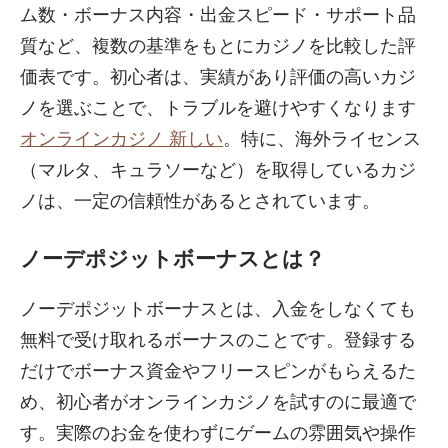
ム数・ボーナス内容・出金スピード・サポート品
質など、複数の基準をもとにカジノを比較した評
価表です。初心者は、実績があり評価の高いカジ
ノを選ぶことで、トラブルを避けやすくなります
オンラインカジノ 新しい
。特に、海外ライセンス
（マルタ、キュラソーなど）を取得しているカジ
ノは、一定の信頼性があるとされています。
ノーデポジットボーナスとは？
ノーデポジットボーナスとは、入金をしなくても
無料で受け取れるボーナスのことです。登録する
だけでボーナス資金やフリースピンがもらえるた
め、初心者がオンラインカジノを試すのに最適で
す。実際のお金を使わずにゲームの雰囲気や操作